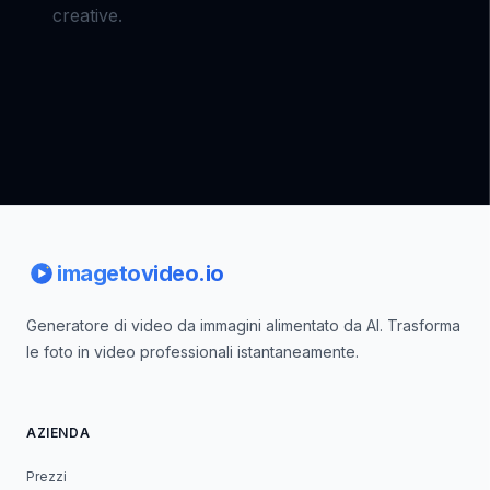
creative.
Footer
imagetovideo.io
Generatore di video da immagini alimentato da AI. Trasforma
le foto in video professionali istantaneamente.
AZIENDA
Prezzi